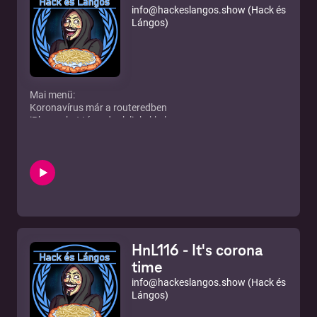
info@hackeslangos.show (Hack és
Lángos)
Mai menü:
Koronavírus már a routeredben
iPhoneokat támadnak linkekkel
zoom, zoom és még mindig zoom!
A zoomról beszélünk még kicsit
Illetve szóba került még a zoom is
Mi történik, ha nem hivatalos Telegram appot használsz
A legenda visszatér, Hacking Team joins the game
Jófogás phishing
Telekom phishing
Telekom COVID teszt alkalmazása
Marriott újra elhagyott egy adatbázisnyi adatot
HnL116 - It's corona
Hack és Lángos tiszteletbeli tagja, Bazzell ajánlásai a
home officera
time
A kínaiak dolgoznak egy technológián amivel képesek
info@hackeslangos.show (Hack és
Musk mögötti arcot is felismerni
Lángos)
Elérhetőségeink: