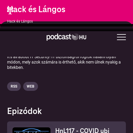
Hack és Lángos
Hack és Lángos
Humor
Oktatás
Technológia
It's all about IT Security! IT biztonságról fogtok hallani olyan
módon, mely azok számára is érthető, akik nem ülnek nyakig a
bitekben.
RSS
WEB
Epizódok
HnL117 - COVID ubi