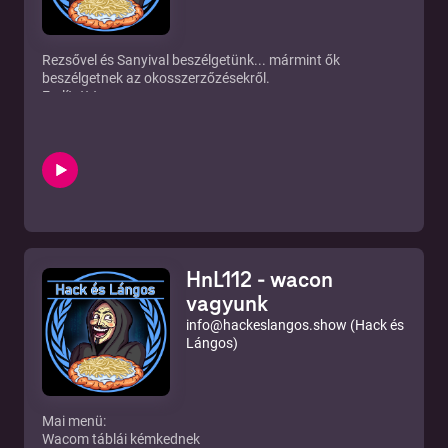
Mail: info@hackeslangos.show
Elérhetőségeink:
Telegram
Twitter
Rezsővel és Sanyival beszélgetünk... mármint ők
Instagram
beszélgetnek az okosszerzőzésekről.
Facebook
Említett tananyag
Mail:
info@hackeslangos.show
Elérhetőségeink:
Telegram
Twitter
Instagram
Mail: info@hackeslangos.show
Elérhetőségeink:
Telegram
Twitter
Instagram
HnL112 - wacon
Facebook
Mail:
info@hackeslangos.show
vagyunk
info@hackeslangos.show (Hack és
Lángos)
Mai menü:
Wacom táblái kémkednek