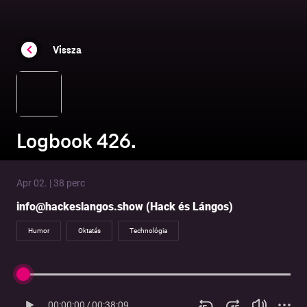
Vissza
Logbook 426.
Apr 02. | 38 perc
info@hackeslangos.show (Hack és Lángos)
Humor
Oktatás
Technológia
00:00:00
/
00:38:09