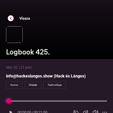
Vissza
Logbook 425.
Mar 26. | 21 perc
info@hackeslangos.show (Hack és Lángos)
Humor
Oktatás
Technológia
00:00:00
/
00:21:00