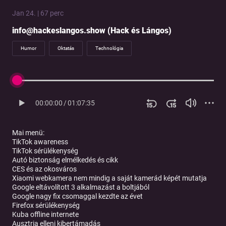
Jan 24. | 67 perc
info@hackeslangos.show (Hack és Lángos)
Humor
Oktatás
Technológia
00:00:00
/
01:07:35
Mai menü:
TikTok awareness
TikTok sérülékenység
Autó biztonság elmélkedés és cikk
CES és az okosváros
Xiaomi webkamera nem mindig a saját kamerád képét mutatja
Google eltávolított 3 alkalmazást a boltjából
Google nagy fix csomaggal kezdte az évet
Firefox sérülékenység
Kuba offline internete
Ausztria elleni kibertámadás