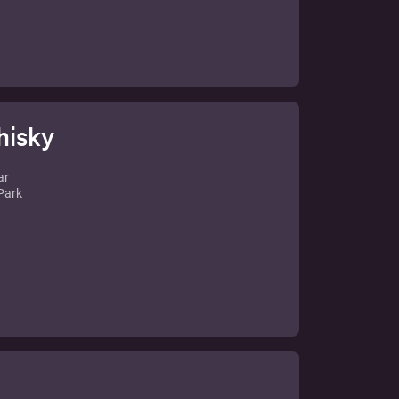
rs
ő
znek
lt
hisky
vány-
ar
Park
a
nkba,
on
fo
e,
ünk.