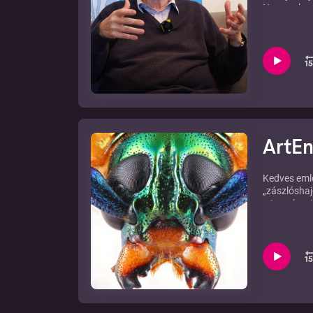
Nemcsak ma
miatt még k
Két győzel
országgyűlé
biodíszletb
professzorr
Részletek a
ArtEn
Kedves emlő
„zászlóshaj
a természe
ízeltlábúak
Dusnoki An
Indonéziábó
önkéntes tá
között van
támogatta 
Tevékenysé
korosztályo