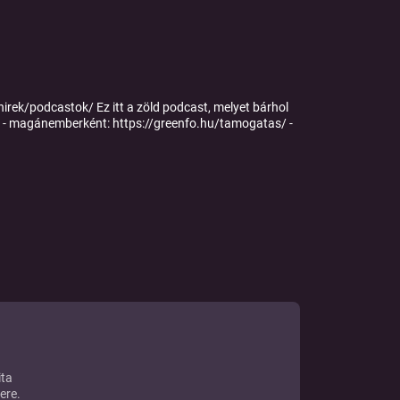
hirek/podcastok/ Ez itt a zöld podcast, melyet bárhol
at! - magánemberként: https://greenfo.hu/tamogatas/ -
ita
ere.