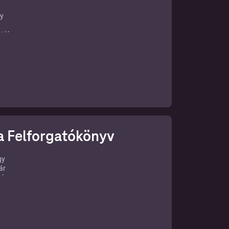
gy
tül a
l
a a
t 16
a Felforgatókönyv
gy
ár
el.
ására
el, a
esz,
k? Mi
stani
ett