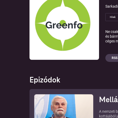
Sarkadi
Hírek
Ne csak
és bárm
céges m
RSS
Epizódok
Mellá
A nemzeti b
kottájából 