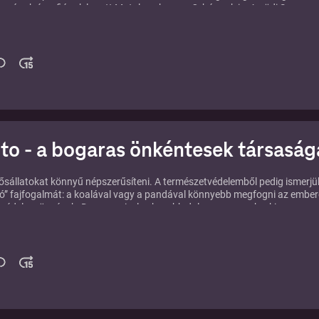
gának és a fiának lopott Matolcsy, hanem Orbánnak is. A gödi Samsun
ormánytagok isbíróság elé állhatnak.
em – azaz 8 év után – már nem indul aválasztásokon Mellár Tamás
si képviselő, a KSH volt elnöke. Belefáradt a parlamenti bábszínház
e. A Párbeszéd frakció tagjaival készült podcast sorozatunkban a közga
al beszélget a két szerkesztő:Sarkadi Péter és Szilágyi László.
 greenfo cikkében
to - a bogaras önkéntesek társaság
sállatokat könnyű népszerűsíteni. A természetvédelemből pedig ismerjü
ó” fajfogalmát: a koalával vagy a pandával könnyebb megfogni az ember
tvédelem ügyének. De mennyivel nehezebb dolga van annak, aki az
at akarja népszerűsíteni!
na, az
ArtEnto Alapítvány
kurátora
erre tette fel az életét. Anna, aki
l hazajőve becseppent a Magyar Rovartani Társaság lelkes tagjai közé,
rsaival életre hívta az alapítványt és az Art Ento Ökocentrumot. Alapítóik
Székely Kálmán
, Munkácsy Mihály-díjas grafikus, munkájukat nagyban
éselismerte
Merkl Ottó
, nemzetközi hírű rovarász is.
geikben ötvözik a művészetet a tudománnyal, közben mindenféle
knak biztosítanak kapcsolódási lehetőséget és fontos környezeti nevelői