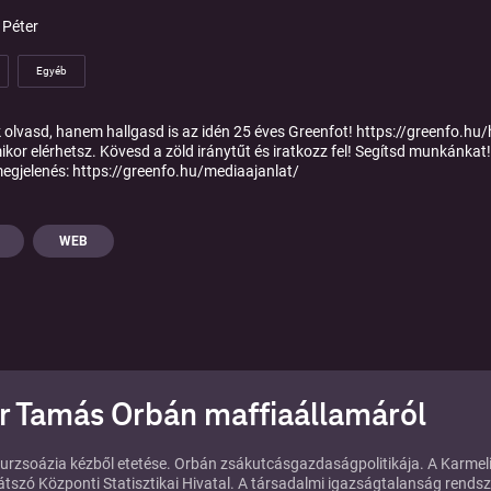
 Péter
Egyéb
 olvasd, hanem hallgasd is az idén 25 éves Greenfot! https://greenfo.hu/
ikor elérhetsz. Kövesd a zöld iránytűt és iratkozz fel! Segítsd munkánk
egjelenés: https://greenfo.hu/mediaajanlat/
WEB
r Tamás Orbán maffiaállamáról
urzsoázia kézből etetése. Orbán zsákutcásgazdaságpolitikája. A Karmel
játszó Központi Statisztikai Hivatal. A társadalmi igazságtalanság rendsz