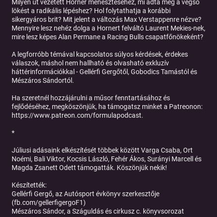
Milyen út vezetett Horner menesztéséhez, mi adta meg a végső
lökést a radikális lépéshez? Hol folytathatja a korábbi
sikergyáros brit? Mit jelent a változás Max Verstappenre nézve?
Mennyire lesz nehéz dolga a Hornert felváltó Laurent Mekies-nek,
mire lesz képes Alan Permane a Racing Bulls csapatfőnökeként?
A legforróbb témával kapcsolatos súlyos kérdések, érdekes
válaszok, máshol nem hallható és olvasható exkluzív
háttérinformációkkal - Gellérfi Gergőtől, Gobodics Tamástól és
Mészáros Sándortól.
Ha szeretnél hozzájárulni a műsor fenntartásához és
fejlődéséhez, megköszönjük, ha támogatsz minket a Patreonon:
https://www.patreon.com/formulapodcast.
*
Júliusi adásaink elkészítését többek között Varga Csaba, Ort
Noémi, Bali Viktor, Kocsis László, Fehér Ákos, Surányi Marcell és
Magda Zsanett Odett támogatták. Köszönjük nekik!
Készítették:
Gellérfi Gergő, az Autósport évkönyv szerkesztője
(fb.com/gellerfigergoF1)
Mészáros Sándor, a Száguldás és cirkusz c. könyvsorozat