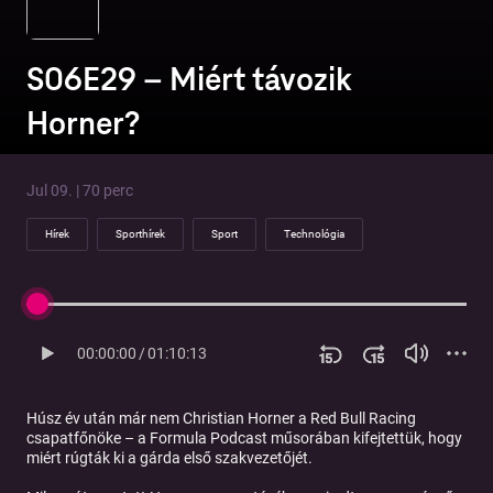
S06E29 – Miért távozik
Horner?
Jul 09. | 70 perc
Hírek
Sporthírek
Sport
Technológia
00:00:00
/
01:10:13
Húsz év után már nem Christian Horner a Red Bull Racing
csapatfőnöke – a Formula Podcast műsorában kifejtettük, hogy
miért rúgták ki a gárda első szakvezetőjét.