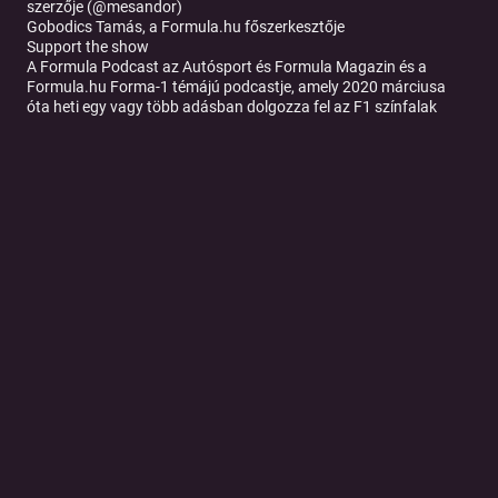
szerzője (@mesandor)
Gobodics Tamás, a Formula.hu főszerkesztője
Support the show
A Formula Podcast az Autósport és Formula Magazin és a
Formula.hu Forma-1 témájú podcastje, amely 2020 márciusa
óta heti egy vagy több adásban dolgozza fel az F1 színfalak
előtti és mögötti történéseit. A produkció állandó stábját Gellérfi
Gergő motorsport-szakíró és Mészáros Sándor, az egyetlen
állandó Formula-1 akkreditációval rendelkező hazai újságíró
alkotja. A műsorban olyan sztárvendégek szólaltak meg, mint a
Formula–1 több világbajnoka, így Nelson Piquet és Jacques
Villeneuve, a száguldó cirkusz több aktív versenyzője, a sportág
vezetői, köztük Ross Brawn, vagy épp az AC/DC énekese, Brian
Johnson. #f1 #forma1 #formula1 #motorsport #autósport
Tovább a podcast oldalára