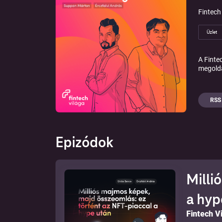
Fintech
Üzlet
A Finte
megoldá
RSS
Epizódok
Milli
a hyp
Fintech V