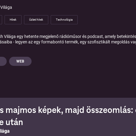
 Világa
Hírek
Üzleti hírek
Technológia
ch Világa egy hetente megjelenő rádióműsor és podcast, amely betekintést
saiba - legyen az egy formabontó termék, egy szofisztikált megoldás vag
WEB
ós majmos képek, majd összeomlás: 
e után
ilága