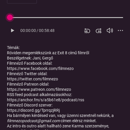
00:00:00
/
00:58:48
Témák:
Röviden megemlékszünk az Exit 8 című filmről
Beszélgetnek:
Jani, Gergő
Filmnéző Facebook oldal:
https://www.facebook.com/filmnezo
Filmnéző Twitter oldal:
https://twitter.com/filmnezo
Filmnéző Patreon oldal:
https://www.patreon.com/filmnezo
RSS feed podcast alkalmazásokhoz:
https://anchor.fm/s/a5b61e8/podcast/rss
Filmnéző Discord szerver:
https://discord.gg/TprrqzjRRj
Ha bármilyen kérdésed van, vagy üzenni szeretnél nekünk, a
filmnezopodcast@gmail.com
címen elérsz minket.
Az intro és outro alatt hallható zene Karma szerzeménye,