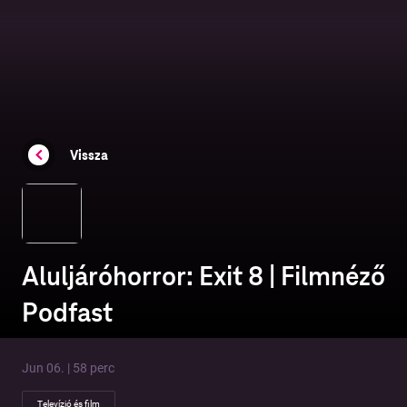
Vissza
Aluljáróhorror: Exit 8 | Filmnéző
Podfast
Jun 06. | 58 perc
Televízió és film