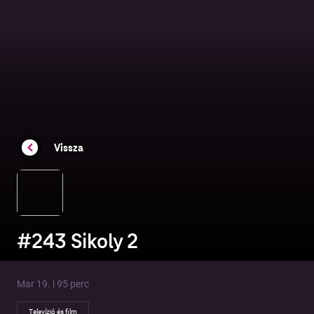
Vissza
#243 Sikoly 2
Mar 19. | 95 perc
Televízió és film