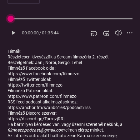
00:00:00
/
01:35:44
Témák:
Részletesen kivesézzük a Scream filmszéria 2. részét
Beszélgetnek:
Jani, Norbi, Gergő, Lehel
Filmnéző Facebook oldal:
https://www.facebook.com/filmnezo
Filmnéző Twitter oldal:
https://twitter.com/filmnezo
Filmnéző Patreon oldal:
https://www.patreon.com/filmnezo
RSS feed podcast alkalmazásokhoz:
https://anchor.fm/s/a5b61e8/podcast/rss
Filmnéző Discord szerver:
https://discord.gg/TprrqzjRRj
Ha bármilyen kérdésed van, vagy üzenni szeretnél nekünk, a
filmnezopodcast@gmail.com
címen elérsz minket.
Az intro és outro alatt hallható zene Karma szerzeménye,