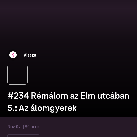
Vissza
#234 Rémálom az Elm utcában
5.: Az álomgyerek
Nov 07. | 89 perc