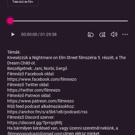
Televízió és film
00:00:00
/
01:29:38
Témák:
Kivesézzük a Nightmare on Elm Street filmszéria 5. részét, a The
Dream Child-ot.
Beszélgetnek:
Jani, Norbi, Gergő
Filmnéző Facebook oldal:
https://www.facebook.com/filmnezo
Filmnéző Twitter oldal:
https://twitter.com/filmnezo
Filmnéző Patreon oldal:
https://www.patreon.com/filmnezo
RSS feed podcast alkalmazásokhoz:
https://anchor.fm/s/a5b61e8/podcast/rss
Filmnéző Discord szerver:
https://discord.gg/TprrqzjRRj
Ha bármilyen kérdésed van, vagy üzenni szeretnél nekünk, a
filmnezopodcast@gmail.com
címen elérsz minket.