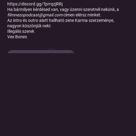
https://discord.gg/TprrqzjRRj
Ha bármilyen kérdésed van, vagy üzenni szeretnél nekünk, a
filmnezopodcast@gmail.com
címen elérsz minket.
Az intro és outro alatt hallható zene Karma szerzeménye,
nagyon köszönjük neki:
Illegális szerek
Vex Bones
Tovább a podcast oldalára
© 2026 Magyar Telekom Nyrt.
Cookie policy
Cookie beállítások
Felhasználási feltételek
Adatkezelési tájékoztató