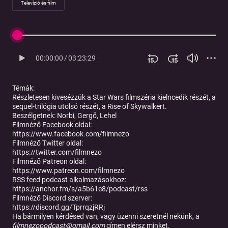
Televízió és film
00:00:00
/
03:23:29
Témák:
Részletesen kivesézzük a Star Wars filmszéria kielncedik részét, a
sequel-trilógia utolsó részét, a Rise of Skywalkert.
Beszélgetnek:
Norbi, Gergő, Lehel
Filmnéző Facebook oldal:
https://www.facebook.com/filmnezo
Filmnéző Twitter oldal:
https://twitter.com/filmnezo
Filmnéző Patreon oldal:
https://www.patreon.com/filmnezo
RSS feed podcast alkalmazásokhoz:
https://anchor.fm/s/a5b61e8/podcast/rss
Filmnéző Discord szerver:
https://discord.gg/TprrqzjRRj
Ha bármilyen kérdésed van, vagy üzenni szeretnél nekünk, a
filmnezopodcast@gmail.com
címen elérsz minket.