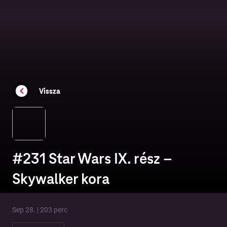
Vissza
#231 Star Wars IX. rész –
Skywalker kora
Sep 28. | 203 perc