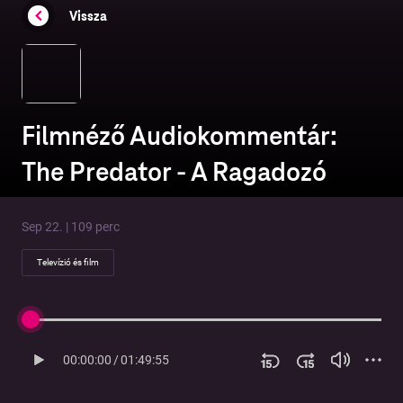
Vissza
Filmnéző Audiokommentár:
The Predator - A Ragadozó
Sep 22. | 109 perc
Televízió és film
00:00:00
/
01:49:55