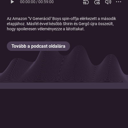
00:00:00
/
00:59:00
Az Amazon "V Generáció" Boys spin-offja elérkezett a második
etapjához. Másfél évvel később Shirin és Gergő újra összeült,
hogy spoileresen véleményezze a látottakat.
Tovább a podcast oldalára
© 2026 Magyar Telekom Nyrt.
Cookie policy
Cookie beállítások
Felhasználási feltételek
Adatkezelési tájékoztató