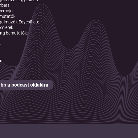
mbers
cemojo
mutatók:
galmazók Egyesülete
emierek
ing bemutatók:
o
n
bb a podcast oldalára