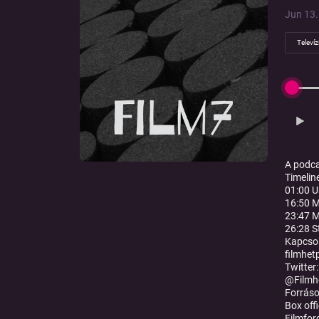
Jun 13. 
Televíz
A podca
Timeline
01:00 U
16:50 M
23:47 M
26:28 S
Kapcsol
filmhe
Twitter:
@Filmh
Forráso
Box offi
Filmfor