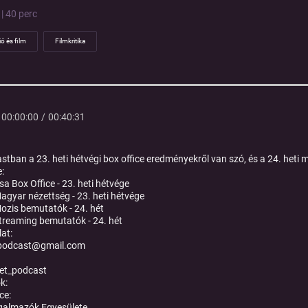
| 40 perc
ió és film
Filmkritika
00:00:00
/
00:40:31
stban a 23. heti hétvégi box office eredményekről van szó, és a 24. het
:
sa Box Office - 23. heti hétvége
agyar nézettség - 23. heti hétvége
ozis bemutatók - 24. hét
treaming bemutatók - 24. hét
at:
tpodcast@gmail.com
et_podcast
k:
ce:
galmazók Egyesülete