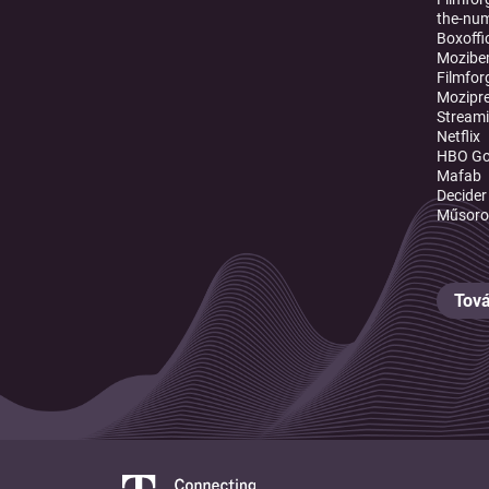
the-nu
Boxoffi
Mozibe
Filmfor
Mozipr
Stream
Netflix
HBO G
Mafab
Decider
Műsoro
Tová