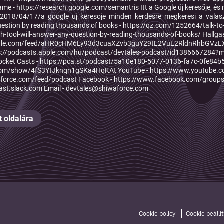
me - https://research.google.com/semantris Itt a Google új keresője, és 
h/2018/04/17/a_google_uj_keresoje_minden_kerdesre_megkeresi_a_valas
question by reading thousands of books - https://qz.com/1252664/talk-to
-tool-will-answer-any-question-by-reading-thousands-of-books/ Hallgas
oogle.com/feed/aHR0cHM6Ly93d3cuaXZvb3guY29tL2VuL2RldnRhbGV
ps://podcasts.apple.com/hu/podcast/devtales-podcast/id1386667284?mt
cket Casts - https://pca.st/podcast/5a10e180-5077-0136-fa7c-0fe84b5
y.com/show/4fS3YtJknqn1gSKa4HqKAt YouTube - https://www.youtub
aforce.com/feed/podcast Facebook - https://www.facebook.com/groups/de
cast.slack.com Email - devtales@shiwaforce.com
 oldalára
Cookie policy
Cookie beállí