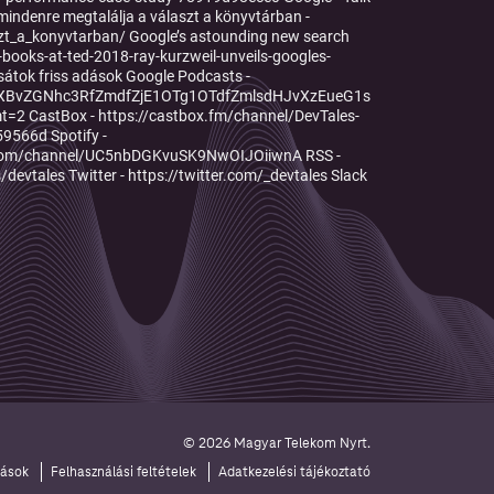
mindenre megtalálja a választ a könyvtárban -
zt_a_konyvtarban/ Google’s astounding new search
-books-at-ted-2018-ray-kurzweil-unveils-googles-
átok friss adások Google Podcasts -
zLXBvZGNhc3RfZmdfZjE1OTg1OTdfZmlsdHJvXzEueG1s
=2 CastBox - https://castbox.fm/channel/DevTales-
9566d Spotify -
e.com/channel/UC5nbDGKvuSK9NwOIJOiiwnA RSS -
vtales Twitter - https://twitter.com/_devtales Slack
© 2026 Magyar Telekom Nyrt.
tások
Felhasználási feltételek
Adatkezelési tájékoztató