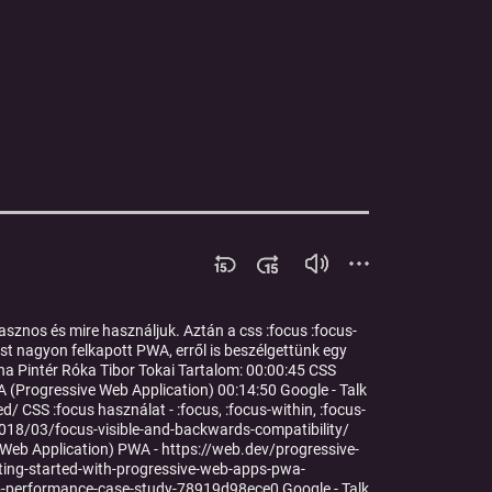
asznos és mire használjuk. Aztán a css :focus :focus-
st nagyon felkapott PWA, erről is beszélgettünk egy
nna Pintér Róka Tibor Tokai Tartalom: 00:00:45 CSS
WA (Progressive Web Application) 00:14:50 Google - Talk
ed/ CSS :focus használat - :focus, :focus-within, :focus-
/2018/03/focus-visible-and-backwards-compatibility/
 Web Application) PWA - https://web.dev/progressive-
ing-started-with-progressive-web-apps-pwa-
-performance-case-study-78919d98ece0 Google - Talk