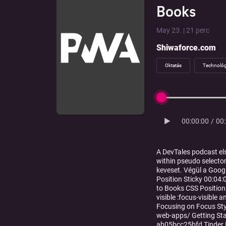
Books
May 23. | 21 perc
Shiwaforce.com
Oktatás
Technológ
00:00:00
/
00
A DevTales podcast els
within pseudo selecto
keveset. Végül a Googl
Position Sticky 00:04:
to Books CSS Position S
visible :focus-visibl
Focusing on Focus Sty
web-apps/ Getting St
ab05bcc25bfd Tinder 