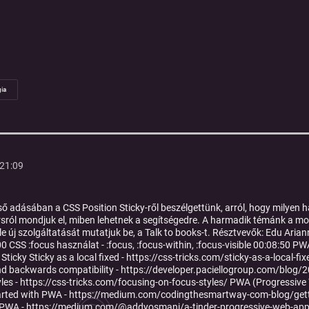
ia
:21:09
ő adásában a CSS Position Sticky-ről beszélgettünk, arról, hogy milyen h
rsról mondjuk el, miben lehetnek a segítségedre. A harmadik témánk a mo
e új szolgáltatását mutatjuk be, a Talk to books-t. Résztvevők: Edu Aria
00 CSS :focus használat - :focus, :focus-within, :focus-visible 00:08:50 P
ticky Sticky as a local fixed - https://css-tricks.com/sticky-as-a-local-fix
e and backwards compatibility - https://developer.paciellogroup.com/blog
les - https://css-tricks.com/focusing-on-focus-styles/ PWA (Progressive
arted with PWA - https://medium.com/codingthesmartway-com-blog/gett
PWA - https://medium.com/@addyosmani/a-tinder-progressive-web-app