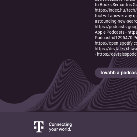
to Books Semantris Ga
https://index.hu/tec
tool will answer any 
astounding-new-search
https://podcasts.g
Apple Podcasts - htt
Podcast-id1295470 Po
https://open.spotif
https://devtales.shiw
- https://devtalespod
Tovább a podcast