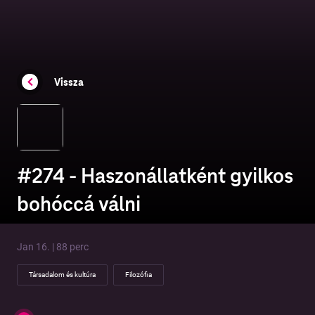
Vissza
#274 - Haszonállatként gyilkos
bohóccá válni
Jan 16. | 88 perc
Társadalom és kultúra
Filozófia