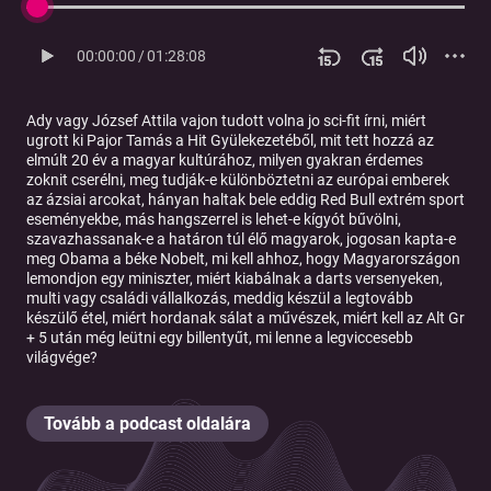
00:00:00
/
01:28:08
Ady vagy József Attila vajon tudott volna jo sci-fit írni, miért
ugrott ki Pajor Tamás a Hit Gyülekezetéből, mit tett hozzá az
elmúlt 20 év a magyar kultúrához, milyen gyakran érdemes
zoknit cserélni, meg tudják-e különböztetni az európai emberek
az ázsiai arcokat, hányan haltak bele eddig Red Bull extrém sport
eseményekbe, más hangszerrel is lehet-e kígyót bűvölni,
szavazhassanak-e a határon túl élő magyarok, jogosan kapta-e
meg Obama a béke Nobelt, mi kell ahhoz, hogy Magyarországon
lemondjon egy miniszter, miért kiabálnak a darts versenyeken,
multi vagy családi vállalkozás, meddig készül a legtovább
készülő étel, miért hordanak sálat a művészek, miért kell az Alt Gr
+ 5 után még leütni egy billentyűt, mi lenne a legviccesebb
világvége?
Tovább a podcast oldalára