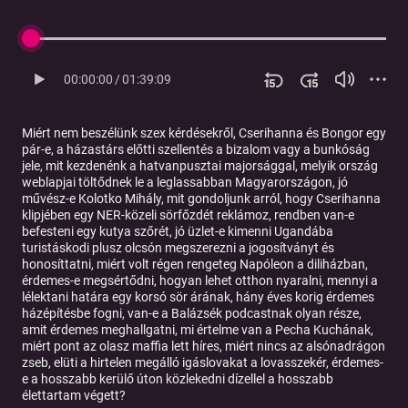
00:00:00
/
01:39:09
Miért nem beszélünk szex kérdésekről, Cserihanna és Bongor egy
pár-e, a házastárs előtti szellentés a bizalom vagy a bunkóság
jele, mit kezdenénk a hatvanpusztai majorsággal, melyik ország
weblapjai töltődnek le a leglassabban Magyarországon, jó
művész-e Kolotko Mihály, mit gondoljunk arról, hogy Cserihanna
klipjében egy NER-közeli sörfőzdét reklámoz, rendben van-e
befesteni egy kutya szőrét, jó üzlet-e kimenni Ugandába
turistáskodi plusz olcsón megszerezni a jogosítványt és
honosíttatni, miért volt régen rengeteg Napóleon a diliházban,
érdemes-e megsértődni, hogyan lehet otthon nyaralni, mennyi a
lélektani határa egy korsó sör árának, hány éves korig érdemes
házépítésbe fogni, van-e a Balázsék podcastnak olyan része,
amit érdemes meghallgatni, mi értelme van a Pecha Kuchának,
miért pont az olasz maffia lett híres, miért nincs az alsónadrágon
zseb, elüti a hirtelen megálló igáslovakat a lovasszekér, érdemes-
e a hosszabb kerülő úton közlekedni dízellel a hosszabb
élettartam végett?