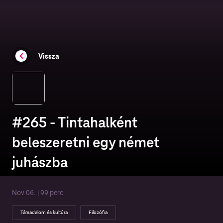
Vissza
#265 - Tintahalként
beleszeretni egy német
juhászba
Nov 06. | 99 perc
Társadalom és kultúra
Filozófia