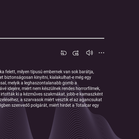
ka felett, milyen típusú embernek van sok barátja,
et biztonságosan kinyitni, kialakulhat-e még egy
ással, melyik a leghaszontalanabb gomb a
ávé idejére, miért nem készülnek rendes horrorfilmek,
t irtották ki a kézműves szakmákat, jobb-e kamaszként
ezeléséhez, a szarvasok miért vesztik el az agancsukat
gben szenvedő polgárát, miért hirdet a Totalcar egy