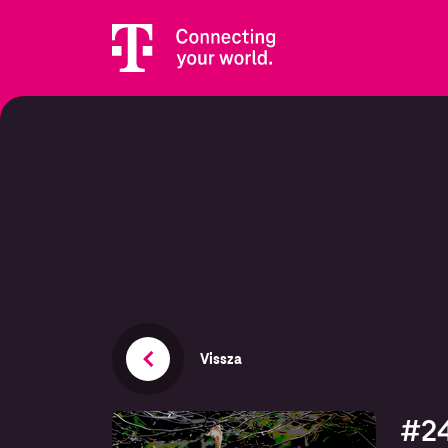
Vissza
#24