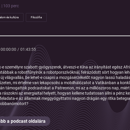
 | 103 perc
alom és kultúra
Filozófia
00:00:00
/
01:43:55
-e személyre szabott gyógyszerek, átveszi-e Kína az irányítást egész Afri
utábbak a robotfűnyírók a robotporszívóknál, felrázódott sört hogyan leh
n új világvallás, be lehet-e csapni a mozgásérzékelőt nagyon lassú halad
yűzeten, mi értelme van lekapcsolni a mobilhálózatot a Vatikánban a konkl
ján támogattok podcastokat a Patreonon, mi az a milliószoros nap, miér
a rászokni az energiaital helyett, hogyan kellene tudatosan állni a pénz k
 feladata-e az államnak meggyógyíttatni nagyon drágán egy ritka betegsé
 robbanómotort?
bb a podcast oldalára