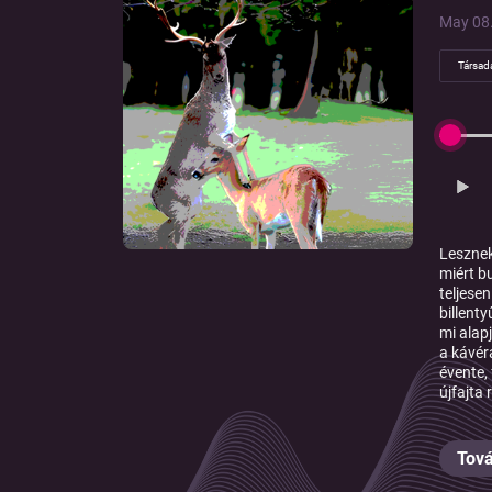
May 08.
Társad
Lesznek
miért b
teljese
billent
mi alap
a kávér
évente,
újfajta
Tová