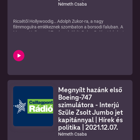
Németh Csaba
Ricsétől Hollywoodig… Adolph Zukor-ra, a nagy
filmmogulra emlékeznek szombaton a borsodi faluban. A
Magyar Hollywood Tanács elnökét, Bokor Balázst kérdezte
Németh Csaba.
Megnyílt hazánk első
Boeing-747
szimulátora - Interjú
Szüle Zsolt Jumbo jet
kapitánnyal | Hírek és
politika | 2021.12.07.
Németh Csaba