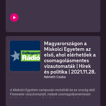
Magyarországon a
Miskolci Egyetem az
első, ahol elérhetőek a
csomagolásmentes
vízautomaták | Hírek
és politika | 2021.11.28.
Németh Csaba
A Miskolci Egyetem campusán mutatták be az ország első
Floewater vízautomatáit, melyek csomagolásmentesen
kínálnak prémium minőségű vizet. Az innovációnak
köszönhetően az egyetem diákjai és munkatársai számára