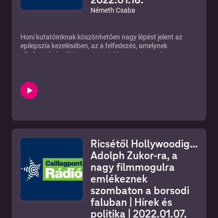
Németh Csaba
Honi kutatóinknak köszönhetően nagy lépést jelent az
epilepszia kezelésében, az a felfedezés, amelynek
alkalmazásával bizonyos esetekben nem csupán a
rohamok előzhetők meg, hanem maga a betegség is
gyógyíthatóvá válik.
Hazánkban körülbelül 100 ezren élnek
epilepsziával, akik közül mintegy 70 ezret nagyon jól lehet
rohammentessé tenni. Hangsúlyozza a project szakmai
vezetője, dr. Dóczi Tamás, a PTE Klinikai Központ
Idegsebészeti Klinikájának egyetemi tanára, aki elmondja
azt is, igyekeztek megtalálni azokat a pácienseket, akiket
műtéttel nemcsak hogy rohammentessé tudnak tenni,
hanem meg is tudják gyógyítani.
Ricsétől Hollywoodig…
Adolph Zukor-ra, a
nagy filmmogulra
emlékeznek
szombaton a borsodi
faluban | Hírek és
politika | 2022.01.07.