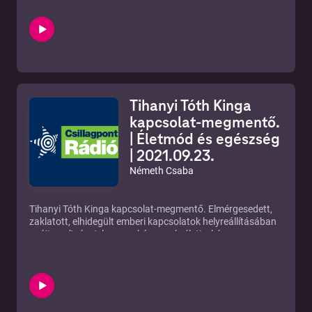
már elérhető a lehetőség, hogy kulacsaikat friss, szűrt
vízzel töltsék meg, környezetbarát módon. A Floewater
bevezetése fontos lépés a Miskolci Egyetem
fenntarthatósági stratégiájában, a Smart&Green Campus
megteremtésében.
Magyarország kivételes helyzetben van a vízellátást
tekintve: minden településen van vezetékes ivóvíz,
köszönhetően annak a több mint 65 000 ezer kilométert is
Tihanyi Tóth Kinga
meghaladó vízhálózatnak, amely a lakosság számára
biztosítja a vezetékes vízellátást. Ráadásul a magyar
kapcsolat-megmentő.
vezetékes ivóvíz nagyon jó minőségű, sok helyen ásványvíz
| Életmód és egészség
minőségű víz folyik a csapokból.
| 2021.09.23.
Mindezek ellenére hazánkban rengeteg, többnyire PET
palackba csomagolt víz fogy: a magyarok évente átlagban
Németh Csaba
130 liter palackozott vizet isznak fejenként, ami súlyos
környezeti terhelést jelent, hiszen óriási mennyiségű
csomagolási hulladék keletkezik általa. A Floewater erre a
Tihanyi Tóth Kinga kapcsolat-megmentő. Elmérgesedett,
súlyos problémára nyúlt megoldást, hiszen csomagolás
zaklatott, elhidegült emberi kapcsolatok helyreállításában
nélkül biztosít friss és prémium minőségű vizet, melyet
nyújt segítséget, legyen akár magánéleti, akár
nemcsak megszűr, hanem kezel is, amennyiben az alapvíz
céges/munkahelyi problémáról szó. Teljesen egyedi a
minőségileg kifogásolható. A mai magyar
módszerrel dolgozik, beszélgetésünkbe ebben enged
vízvezetékhálózat bekötővezetékei helyenként felújításra
bepillantást. Tihanyi Tóth Kinga színésznő, író és több mint
szorulnak, az esetleges elöregedésből eredően kioldódó
20 éve dolgozik a legkülönfélébb PR munkákban, és pont
anyagok, a hálózati sajátosságok okán kialakuló ún.
annyi ideje segít emberi kapcsolatok megmentésében is.
pangóvíz, valamint az ezeket semlegesítő fertőtlenítő klór