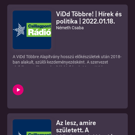
ViDd Többre! | Hírek és
politika | 2022.01.18.
Németh Csaba
A ViDd Többre Alapítvány hosszú előkészületek után 2018-
ban alakult, szülői kezdeményezésként. A szervezet
elsődleges célja az alapítók kisfiának, Marosi Vid
fejlesztéséhez, kezeléseihez szükséges anyagi
hozzájárulás előteremtése. Másodlagos cél egy olyan
intézmény létrehozása, amellyel támogatják más hasonló
sorsú családok gyermekeinek fejlődését, nappali
elhelyezését, valamint egy információs központ
létrehozását.
Társadalmi érzékenyítés és figyelemfelkeltés okán most
egy különleges kiállítással tisztelegnek az érintett családok
előtt. Az Apák a köbön című fotókiállítás a halmozottan
Az lesz, amire
sérült gyermekeket nevelő édesapákat mutatja be
gyermekükkel együtt. A rendhagyó összeállítás az
született. A
alapítvány honlapján illetve facebook oldalán is