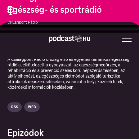
Egészség- és sportrádió
Csillagpont Rádió
Egészség és fitnesz
Hírek
Sport
A Csillagpont Rádió ország első és egyetlen tematikus egészség
rádiója, elkötelezett a gyógyászat, az egészségmegőrzés, a
rehabilitáció és a prevenció széles körű népszerűsítésében, az
aktív pihenést, az egészséges életmódot szolgáló turisztikai
attrakciók népszerűsítésében, valamint a helyi, közéleti hírek,
közérdekű információk közlésében.
RSS
WEB
Epizódok