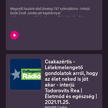
Megnyílt hazánk első Boeing-747 szimulátora - Interjú
Szüle Zsolt Jumbo jet kapitánnyal
- Hány magyar pilótának van az Égbolt királynőjére, a
Boeing-747-es tíipusra jogosítványa?
- Mennyi idő alatt tanulhatja meg egy pilóta a Jumbo jet
vezetését?
- Milyen különleges élményeket tartogat a látogatók
számára Magyarország első Boeing-747-es szimulátora?
Ezekre a kérdésekre is választ kapnak a hallgatók Szüle
Zsolt kapitánytól, aki a közforgalmi pilótaélet
mindennapjairól is mesélt a Németh Csabának adott
interjúban.
Csakazértis -
Lélekmelengető
gondolatok arról, hogy
az élet neked is jót
akar - interjú
Todorovits Rea |
Életmód és egészség |
2021.11.25.
Németh Csaba