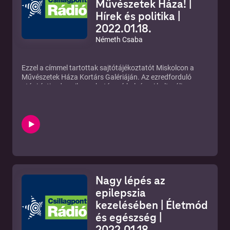
Művészetek Háza! |
megtekintető. A civil szervezetről Marosi-Pózmány Andrea
Hírek és politika |
beszélt a Csillagpont Rádióban.
2022.01.18.
Németh Csaba
Ezzel a címmel tartottak sajtótájékoztatót Miskolcon a
Művészetek Háza Kortárs Galériáján. Az ezredforduló
utáni évtized egyik meghatározó belvárosi kulturális
beruházását újra a művészetek veszik birtokukba.
Minderről Majorné Bencze Tünde, a Miskolci Kulturális
Központ ügyvezetője beszélt azon a rendhagyó
sajtótájékoztatón, amelyen bemutatta az intézmény
újjászületésének koncepcióját és mindazokat a
partnereket, akik az új elképzelések megálmodói és
megvalósítói.
A tájékozatóról készült összefoglalónkat
hallják.
Nagy lépés az
epilepszia
kezelésében | Életmód
és egészség |
2022.01.18.