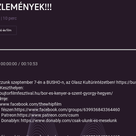
LEMÉNYEK!!!
 | 10 perc
ió és film
00:00:00
/
00:10:53
zzunk szeptember 7-én a BUSHO-n, az Olasz Kultúrintézetben!
https://b
Keszthelyen:
/bujtorfilmfesztival.hu/bor-es-kenyer-a-szent-gyorgy-hegyen/
lmje:
//www.facebook.com/thewhipfilm
fészen:
https://www.facebook.com/groups/639936843364460
 Patreon:
https://www.patreon.com/csum
 Donablyn:
https://www.donably.com/csak-ulunk-es-meselunk