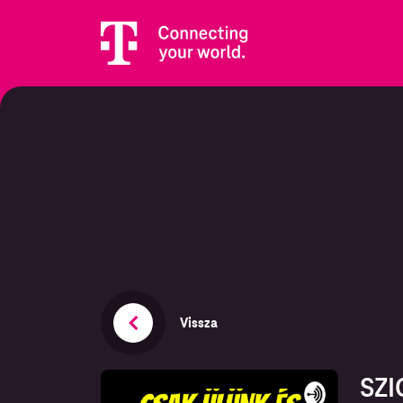
Vissza
SZ