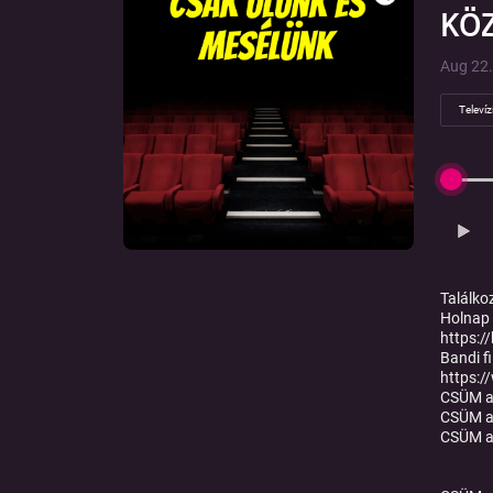
KÖZ
Aug 22.
Televíz
Találko
Holnap 
https:/
Bandi fi
https:
CSÜM a 
CSÜM a
CSÜM a