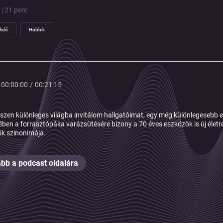
 | 21 perc
didő
Hobbik
00:00:00
/
00:21:15
szen különleges világba invitálom hallgatóimat, egy még különlegesebb 
ben a forrasztópáka varázsütésére bizony a 70 éves eszközök is új életre k
k szinonimája.
bb a podcast oldalára