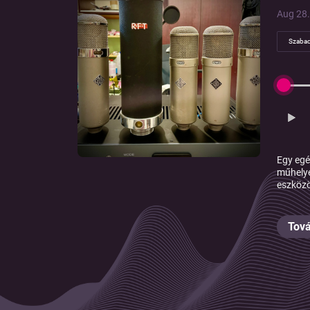
Aug 28.
Szaba
Egy egé
műhelyé
eszközö
Tová