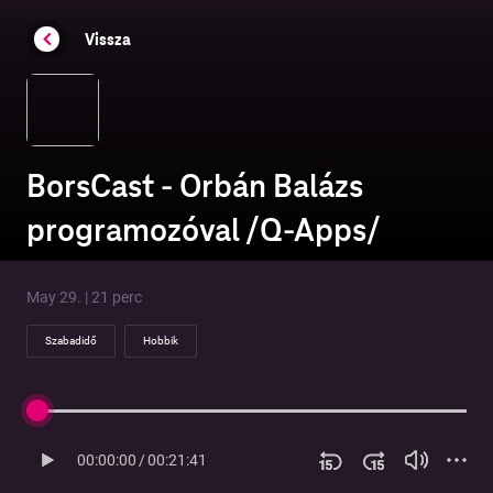
Vissza
BorsCast - Orbán Balázs
programozóval /Q-Apps/
May 29. | 21 perc
Szabadidő
Hobbik
00:00:00
/
00:21:41