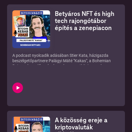
Betyáros NFT és high
tech rajongótábor
építés a zenepiacon
A podcast nyolcadik adásában
Stier Kata,
házigazda
beszélgetőpartnere Palágyi Máté "Kakas", a
Bohemian
Betyars
hegedűse, énekese és nemzetközi menedzsere
volt. A műsor apropóját az a
hír
adta, hogy az együttes
október végén megjelent új albumát egy jótékonysági NFT
kampánnyal népszerűsítik a fiúk.
Kakas elmagyarázta, hogy miként csepegteti a
decentralizáció és az alulról szerveződés filozófiájának
írmagját élete több területén is, de kitér kriptós hátterére, a
zeneipar várható forradalmi átrendeződésére, amiben
fontos szerepet fog játszani a
blokklánc
technológia
. Kakas mesélt az ázsiai turnéjukról és a
A közösség ereje a
Decentralanden tartott koncertjükről, amellyel a világon
elsők között koncerteznek a metaverzumban is.
kriptovaluták
Hogyan néz ki a rajongótábor építés a metaverzumban? Itt