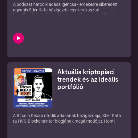
A podcast hatodik adása igencsak érdekesre sikeredett,
ugyanis
Stier Kata
házigazda egy kerekasztal
beszélgetésre ült össze három kriptós csajjal, akik már
évek óta kriptovalutákkal foglalkozó cégnél
tevékenykednek, és a kriptopénzek mindennapi életük
részévé váltak. Debreczeni-Raskó Gabriella, a
MrCoin
kommunikációs vezetője, Lőrincz Barbara Renáta, a
CoinCash
marketing és account menedzsere, illetve
Kovács Andrea, a
BitcoinBázis
főszerkesztője osztották
meg gondolataikat arról, hogy milyen nőként a férfiak
uralta kriptotérben mozogni.
Rengeteg izgalmas témát feszegettek a lányok, de ha négy
Aktuális kriptopiaci
nő leül beszélgetni, akkor arra egy óra hihetetlenül kevés. A
csajok elmesélték, hogyan ismerkedtek meg a
trendek és az ideális
kriptovalutákkal, milyen előnyei származhatnak annak, ha
portfólió
egy nőnek van kriptopénze, valamint hogyan határozza
meg a mindennapjainkat a kriptovaluta. Szó esett továbbá
a budapesti Satoshi Nakamoto szoborról, a bitcoin
előnyeiről és a shitcoinokról is.
A Bitcoin Kebab ötödik adásának házigazdája, Stier Kata
(a
HVG Blockchainter
blogjának megálmodója), Honti
Rolanddal, a
Cryptofalka
alapítójával diskurál kriptopénz
kereskedésről, aktuális piaci trendekről, az ideális
portfolióról, a Bitcoin és az Etherum jövőjéről, DeFi-ről és