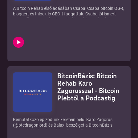
A Bitcoin Rehab első adásában Csabai Csaba bitcoin OG-t,
bloggert és Inlock.io CEO-t faggattuk. Csaba jól ismert
szereplő a magyar kriptoszcénában, közgazdasági-
informatikai háttere, illetve bankos múltjának
köszönhetően számos olyan összefüggésre világít rá, ami
gyakran egyedi és újat mondó.
Hogyan ismerkedett meg a bitcoinnal? Miért hagyta ott a
bankrendszert? Mit gondol az Ethereumról, DeFikről és
altcoinokról? Hová tart a szektor? Mi a probléma a
Bitcoinnal? Mindezekre és sok másra választ kaphattok a
Bitcoin Rehab első epizódjából.
A műsort házigazdája Karo Zagorus.
BitcoinBázis: Bitcoin
Rehab Karo
Zagorusszal - Bitcoin
Plebtől a Podcastig
Bemutatkozó epizódunk keretein belül Karo Zagorus
(@btcdragonlord) és Balaxi beszélget a BitcoinBázis
podcast létrehozásáról és a Bitcoin Rehab műsorról, ami
egy heti 1x jelentkező műsor magyar nyelvű bitcoin és