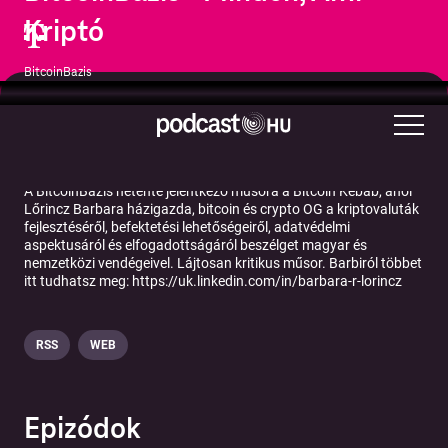
Kriptó
BitcoinBazis
Üzlet
A BitcoinBázis hetente jelentkező műsora a Bitcoin Kebab, ahol
Lőrincz Barbara házigazda, bitcoin és crypto OG a kriptovaluták
fejlesztéséről, befektetési lehetőségeiről, adatvédelmi
aspektusáról és elfogadottságáról beszélget magyar és
nemzetközi vendégeivel. Lájtosan kritikus műsor. Barbiról többet
itt tudhatsz meg: https://uk.linkedin.com/in/barbara-r-lorincz
RSS
WEB
Epizódok