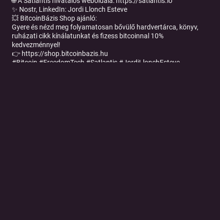
🌐 A Satlantis hivatalos weboldala: https://satlantis.io
✨ Nostr, LinkedIn: Jordi Llonch Esteve
💥 BitcoinBázis Shop ajánló:
Gyere és nézd meg folyamatosan bővülő hardvertárca, könyv,
ruházati cikk kínálatunkat és fizess bitcoinnal 10%
kedvezménnyel!
👉 https://shop.bitcoinbazis.hu
#Bitcoin #FreedomTech #Satlantis #JordiLlonchEsteve
#BitcoinBázisPodcast #bitcoinenespañol
#SzabadságTechnológia #Sartup #bitcoininvestment
#MagyarPodcast #AI
Az adás 2026.05.21-én került felvételre.
🌐Honlap: https://www.bitcoinbazis.hu/
🎙️Podcast:
https://open.spotify.com/show/03pqXbQ5FTaeOtxtyu7s74
👍Facebook: https://www.facebook.com/bitcoinbazis/
🛍️ Shop: https://shop.bitcoinbazis.hu
📷Instagram: https://www.instagram.com/bitcoinbazis.hu/
🗂️LinkedIn: https://www.linkedin.com/company/bitcoin-bázis
✨TikTok: https://www.tiktok.com/@bitcoinbazis.hu
🟡 Binance
Ha még nincs Binance fiókod, regisztrálj a linkünkkel és 20%