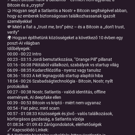
Bitcoin és a „crypto”
🤝 Hogyan segít a Satlantis a Nostr + Bitcoin segítségével abban,
hogy az emberek biztonságosan találkozhassanak igazolt
személyekkel
💸 Miért a fiat a „trust me, bro” pénz – és a Bitcoin a „don't trust,
verify”
🌍 Hogyan építhetünk közösségeket a következő 10 évben egy
poszt-AI világban
Időbélyegek:
00:00 - 00:22 Intro
00:23 - 03:15 Jordi bemutatkozása, “Orange Pill” pillanat
03:16 - 06:08 Pilótából vállalkozó, szabályok vs startup világ
06:09 - 08:35 Kudarcfilózófia - nyersz vagy tanulsz
08:36 - 18:03 A két legnagyobb startup alapítói hiba
18:04 - 00:26 Szabadságtechnológia - Bitcoin, Nostr, nyílt
protokollok
00:27 - 00:38 Nostr, Satlantis - valódi identitás, offline
események, AI deepfake ellen
00:39 - 00:53 Bitcoin vs kriptó - miért nem ugyanaz
00:54 - Fiat pénz, mint scam
00:57 - 01:08:33 Közösségek és jövő - valós találkozások,
körforgásos gazdaság, a Satlantis víziója
01:08:34 - 01:09:43 Zárógondolatok, elérhetőségek
🔗 Kapcsolódó Linkek: