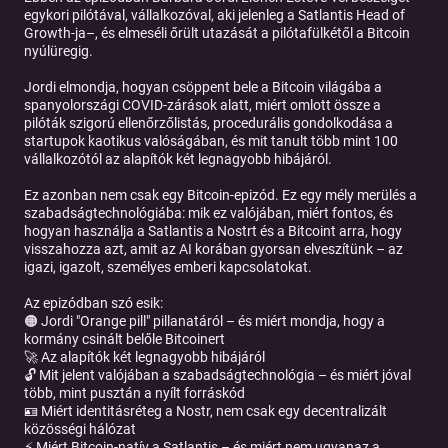
egykori pilótával, vállalkozóval, aki jelenleg a Satlantis Head of
Growth-ja–, és elmeséli őrült utazását a pilótafülkétől a Bitcoin
nyúlüregig.
Jordi elmondja, hogyan csöppent bele a Bitcoin világába a
spanyolországi COVID-zárások alatt, miért omlott össze a
pilóták szigorú ellenőrzőlistás, procedurális gondolkodása a
startupok kaotikus valóságában, és mit tanult több mint 100
vállalkozótól az alapítók két legnagyobb hibájáról.
Ez azonban nem csak egy Bitcoin-epizód. Ez egy mély merülés a
szabadságtechnológiába: mik ez valójában, miért fontos, és
hogyan használja a Satlantis a Nostrt és a Bitcoint arra, hogy
visszahozza azt, amit az AI korában gyorsan elveszítünk – az
igazi, igazolt, személyes emberi kapcsolatokat.
Az epizódban szó esik:
🟠 Jordi "Orange pill" pillanatáról – és miért mondja, hogy a
kormány csinált belőle Bitcoinert
🚀 Az alapítók két legnagyobb hibájáról
🔓 Mit jelent valójában a szabadságtechnológia – és miért jóval
több, mint pusztán a nyílt forráskód
🪪 Miért identitásréteg a Nostr, nem csak egy decentralizált
közösségi hálózat
⚡️ Miért Bitcoin-natív a Satlantis – és miért nem ugyanaz a