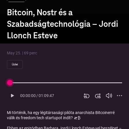
Bitcoin, Nostr és a
Szabadságtechnológia – Jordi
Llonch Esteve
May 25. | 69 perc
Üzlet
00:00:00
/
01:09:47
Mi történik, ha egy légitársasági pilóta anarchista Bitcoinerré
válik és freedom tech startupot indít? 🛫₿
Ebben az epizódban Barbara Jordi Llonch Esteve-vel beszélget –