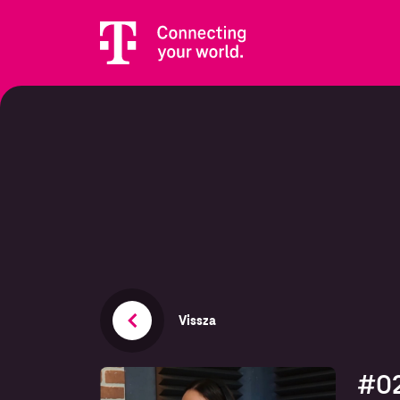
Vissza
#02