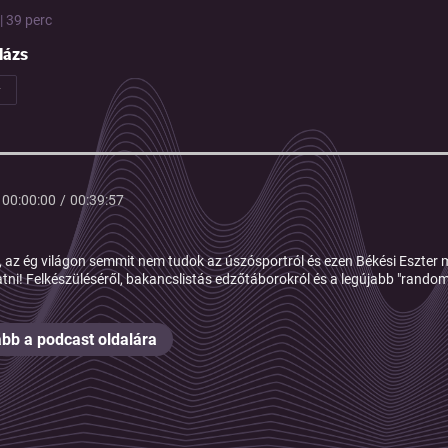
| 39 perc
alázs
00:00:00
/
00:39:57
 az ég világon semmit nem tudok az úszósportról és ezen Békési Eszter 
atni! Felkészüléséről, bakancslistás edzőtáborokról és a legújabb "random
bb a podcast oldalára