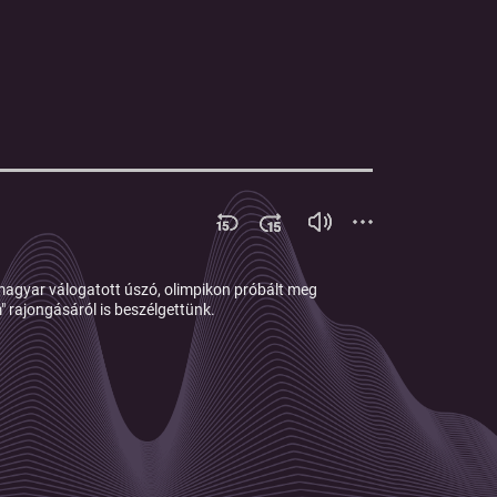
magyar válogatott úszó, olimpikon próbált meg
" rajongásáról is beszélgettünk.