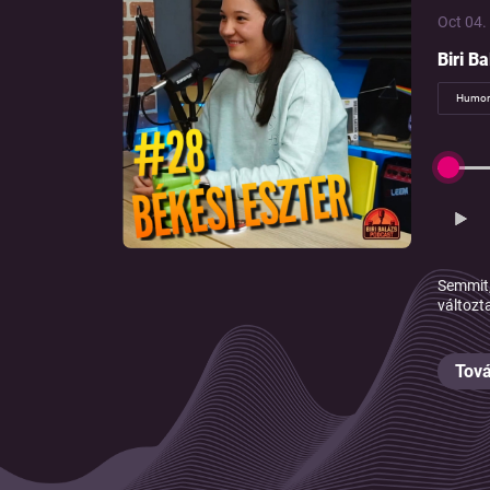
Oct 04. 
Biri B
Humor
Semmit,
változt
Tová