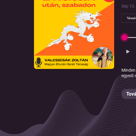
Sep 10. 
Társad
Minden 
egyedi 
Tová