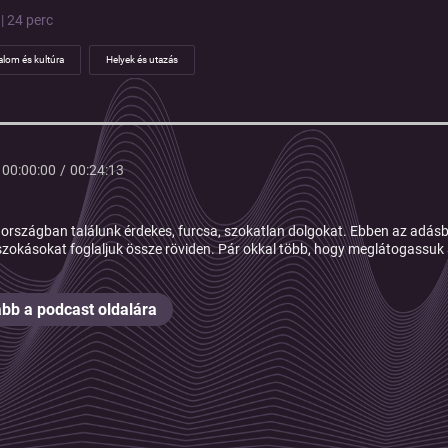
| 24 perc
alom és kultúra
Helyek és utazás
00:00:00
/
00:24:13
országban találunk érdekes, furcsa, szokatlan dolgokat. Ebben az adásb
szokásokat foglaljuk össze röviden. Pár okkal több, hogy meglátogassu
bb a podcast oldalára