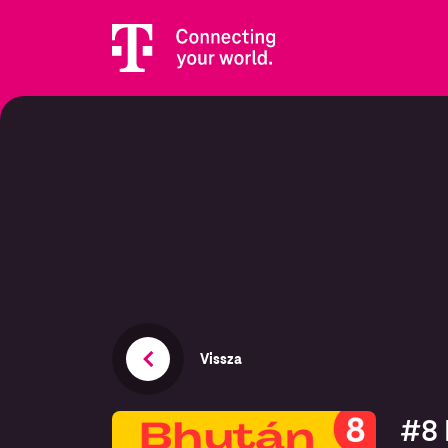
Vissza
#8 