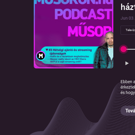
ház
Jun 03. 
Televíz
Ebben a
érkezte
és hogy
Tová