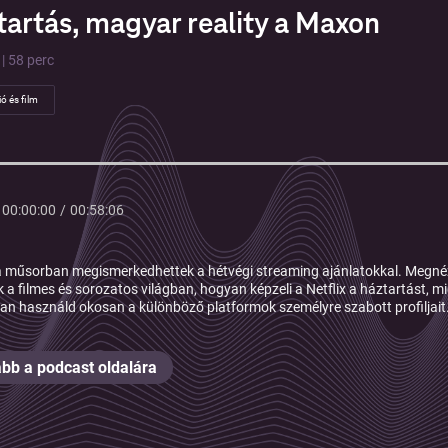
tartás, magyar reality a Maxon
| 58 perc
ió és film
00:00:00
/
00:58:06
 műsorban megismerkedhettek a hétvégi streaming ajánlatokkal. Megnézz
k a filmes és sorozatos világban, hogyan képzeli a Netflix a háztartást, 
an használd okosan a különböző platformok személyre szabott profiljait
bb a podcast oldalára