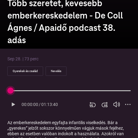
Több szeretet, kevesebb
emberkereskedelem - De Coll
Ágnes / Apaidő podcast 38.
adás
Sep 28. | 73 perc
Gyerekek és család
Nevelés
00:00:00
/
01:13:40
Az emberkereskedelem egyfajta infantilis viselkedés. Bár a
„gyerekes” jelzőt sokszor könnyelműen vágjuk mások fejéhez,
ebben az esetben valóban indokolt a használata. Azokról van