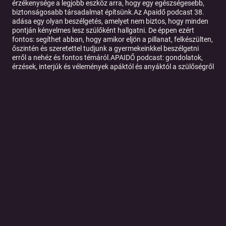
érzékenysége a legjobb eszköz arra, hogy egy egészségesebb,
biztonságosabb társadalmat építsünk.Az Apaidő podcast 38.
adása egy olyan beszélgetés, amelyet nem biztos, hogy minden
pontján kényelmes lesz szülőként hallgatni. De éppen ezért
fontos: segíthet abban, hogy amikor eljön a pillanat, felkészülten,
őszintén és szeretettel tudjunk a gyermekeinkkel beszélgetni
erről a nehéz és fontos témáról.APAIDŐ podcast: gondolatok,
érzések, interjúk és vélemények apáktól és anyáktól a szülőségről
és minden másról.Az APAIDŐ podcast házigazdája: Kertész
AndrásKövessetek minket itt is: Instagram:
https://www.instagram.com/apa.ido/Facebook:
https://www.facebook.com/modernapaTik-Tok:
https://www.tiktok.com/@apaido Apple Podcast:
https://podcasts.apple.com/hu/podcast/apaid%C5%91/id1606
181915 Spotify:
https://open.spotify.com/show/5kNuibD4Qb9mlzrdln3jds?
si=542ed67f68f94cc0
Tovább a podcast oldalára