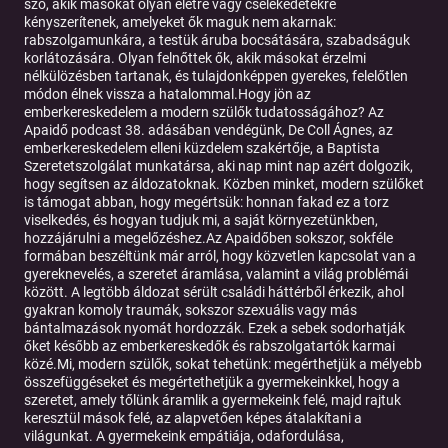
szó, akik másokat olyan életre vagy cselekedetekre
kényszerítenek, amelyeket ők maguk nem akarnak:
rabszolgamunkára, a testük áruba bocsátására, szabadságuk
korlátozására. Olyan felnőttek ők, akik másokat érzelmi
nélkülözésben tartanak, és tulajdonképpen gyerekes, felelőtlen
módon élnek vissza a hatalommal.Hogy jön az
emberkereskedelem a modern szülők tudatosságához? Az
Apaidő podcast 38. adásában vendégünk, De Coll Ágnes, az
emberkereskedelem elleni küzdelem szakértője, a Baptista
Szeretetszolgálat munkatársa, aki nap mint nap azért dolgozik,
hogy segítsen az áldozatoknak. Közben minket, modern szülőket
is támogat abban, hogy megértsük: honnan fakad ez a torz
viselkedés, és hogyan tudjuk mi, a saját környezetünkben,
hozzájárulni a megelőzéshez.Az Apaidőben sokszor, sokféle
formában beszéltünk már arról, hogy közvetlen kapcsolat van a
gyereknevelés, a szeretet áramlása, valamint a világ problémái
között. A legtöbb áldozat sérült családi háttérből érkezik, ahol
gyakran komoly traumák, sokszor szexuális vagy más
bántalmazások nyomát hordozzák. Ezek a sebek sodorhatják
őket később az emberkereskedők és rabszolgatartók karmai
közé.Mi, modern szülők, sokat tehetünk: megérthetjük a mélyebb
összefüggéseket és megértethetjük a gyermekeinkkel, hogy a
szeretet, amely tőlünk áramlik a gyermekeink felé, majd rajtuk
keresztül mások felé, az alapvetően képes átalakítani a
világunkat. A gyermekeink empátiája, odafordulása,