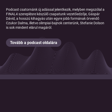
Podcast csatornánk új adással jelentkezik, melyben megszólal a
FINAL4 szereplésre készülő csapatunk vezetőedzője, Gáspár
Dávid, a hosszú kihagyás után egyre jobb formának örvendő
Czukor Dalma, illetve olimpiai-bajnok centerünk, Stefanie Dolson
is sok mindent elárul magáról.
Tovább a podcast oldalára
© 2026 Magyar Telekom Nyrt.
Cookie policy
Cookie beállítások
Felhasználási feltételek
Adatkezelési tájékoztató