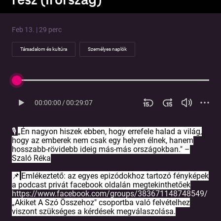
Feb 13. | 29 perc
Társadalom és kultúra
Személyes naplók
00:00:00
/
00:29:07
„Én nagyon hiszek ebben, hogy errefele halad a világ,
🎙️
hogy az emberek nem csak egy helyen élnek, hanem
hosszabb-rövidebb ideig más-más országokban." –
Szaló Réka
Emlékeztető: az egyes epizódokhoz tartozó fényképek
📌
a podcast privát facebook oldalán megtekinthetőek
https://www.facebook.com/groups/383671148748549/
„Akiket A Szó Összehoz" csoportba való felvételhez
viszont szükséges a kérdések megválaszolása.