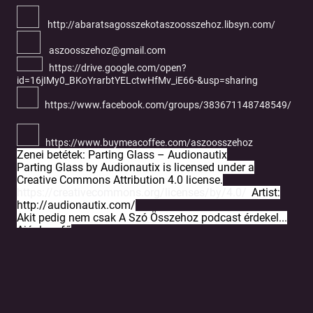
http://abaratsagosszekotaszoosszehoz.libsyn.com/
aszoosszehoz@gmail.com
https://drive.google.com/open?
id=16jIMy0_BKoYrarbtYELctwHfMv_iE66-&usp=sharing
https://www.facebook.com/groups/383671148748549/
https://www.buymeacoffee.com/aszoosszehoz
Zenei betétek: Parting Glass – Audionautix
Parting Glass by Audionautix is licensed under a
Creative Commons Attribution 4.0 license.
https://creativecommons.org/licenses/by/4.0/
Artist:
http://audionautix.com/
Akit pedig nem csak A Szó Összehoz podcast érdekel...
Ajánlom fő
weboldalam:
https://amybuchwald.wordpress.com/
Tovább a podcast oldalára