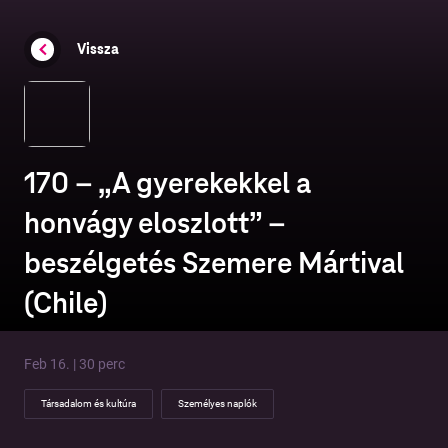
Vissza
170 – „A gyerekekkel a
honvágy eloszlott” –
beszélgetés Szemere Mártival
(Chile)
Feb 16. | 30 perc
Társadalom és kultúra
Személyes naplók