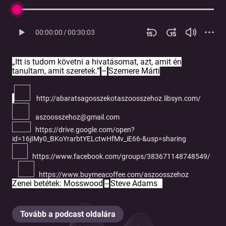
00:00:00
/
00:30:03
„
Itt is tudom követni a hivatásomat, azt, amit én
tanultam, amit szeretek
.”
–
Szemere Márti
http://abaratsagosszekotaszoosszehoz.libsyn.com/
aszoosszehoz@gmail.com
https://drive.google.com/open?
id=16jIMy0_BKoYrarbtYELctwHfMv_iE66-&usp=sharing
https://www.facebook.com/groups/383671148748549/
https://www.buymeacoffee.com/aszoosszehoz
Zenei betétek: Mosswood
Steve Adams
–
Tovább a podcast oldalára