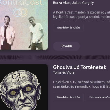
Borza Ákos, Jakab Gergely
A KontraCast minden részében egy akt
legellentétesebb pontja szerint, minim
gondolkodást és a kérdések felvetésé
Kövess minket Instagramon is! Kont
Társadalom és kultúra
Jakab Gergely: @jakab.gergely
Tovább
Ghoulva Jó Történetek
Toma és Vidra
Objektíven a 19. század okkultizmusár
szemünket és elmondjuk, hogy mit lát
Társadalom és kultúra
Dokumentumműs