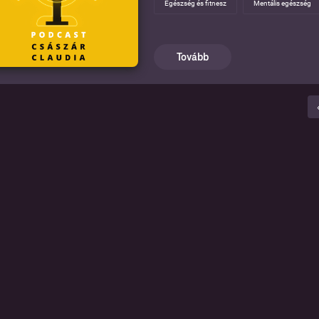
Egészség és fitnesz
Mentális egészség
Ez a műsor segíthet az embereknek é
kihívásokkal szembenézni, és ösztönö
összpontosítsanak, így minél előbb m
mélyrepülésekből tanulni, fejlőd
Tovább