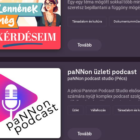
Egy-egy téma mögött sokkal több mind
szeretsz bepillantani a függöny mögé,
Társadalom és kultúra
Dokumentumműs
Tovább
paNNon üzleti podcast
paNNon podcast studio (Pécs)
A pécsi Pannon Podcast Studio elsőso
számára nyújt komplex podcast szolg
vállalkozásod saját podcast csatorná
vevőiddel, partnereiddel történő ha
Üzlet
Vállalkozás
Társadalom és k
Podcast közössége mindig nyitott és v
olyan vállalkozót, akinek a történeté
lépj kapcsolatba velünk!
Tovább