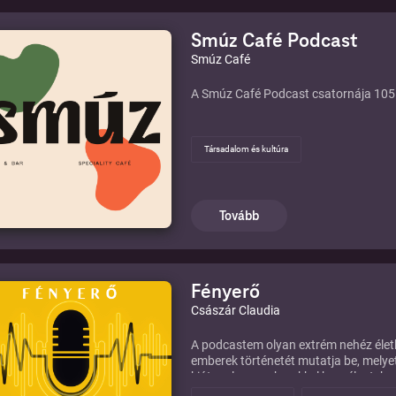
Smúz Café Podcast
Smúz Café
A Smúz Café Podcast csatornája 1055
Társadalom és kultúra
Tovább
Fényerő
Császár Claudia
A podcastem olyan extrém nehéz életh
emberek történetét mutatja be, melyet 
kiút – olyan emberekkel beszélgetek, a
értéket adtak akkori szenvedéseiknek