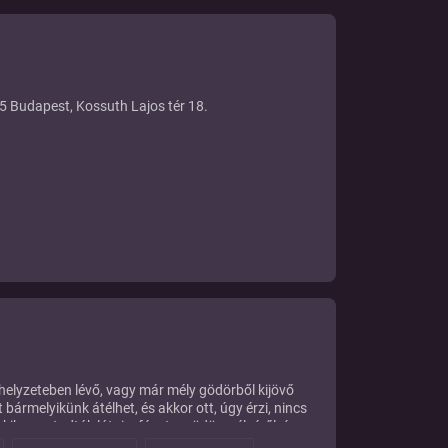
 Budapest, Kossuth Lajos tér 18.
elyzeteben lévő, vagy már mély gödörből kijövő
bármelyikünk átélhet, és akkor ott, úgy érzi, nincs
kik meg tudták látni a fényt a gödör mélyéről, és
, melyek ezáltal tapasztalatokká avanzsálódtak át.