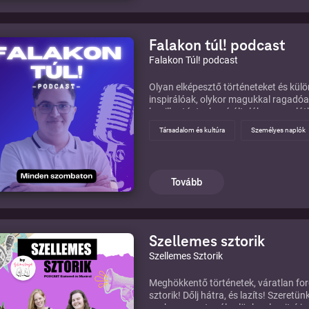
Falakon túl! podcast
Falakon Túl! podcast
Olyan elképesztő történeteket és kül
inspirálóak, olykor magukkal ragad
bepillantást, ahová általában nem lá
elengedjük az előítéleteket, hogy új 
Társadalom és kultúra
Személyes naplók
történeteket. Kövesd velünk a "Falakon
izgalmas és inspiráló világot!
Tovább
Szellemes sztorik
Szellemes Sztorik
Meghökkentő történetek, váratlan for
sztorik! Dőlj hátra, és lazíts! Szeret
csak megosztanál velünk valamit, írj