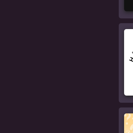
Hírek
Vallás és spiritualitás
Tudomány
Társadalom és kultúra
Sport
Technológia
Megtörtént bűnesetek
Televízió és film
Egyéb