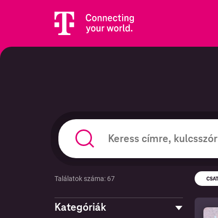
Találatok száma: 67
CSA
Keresés epizódokban és podcastekben
Kategóriák