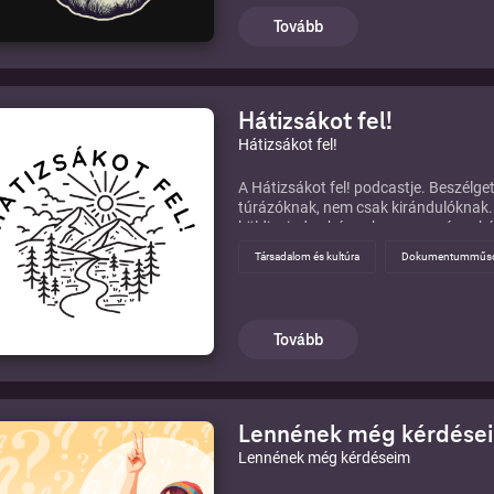
Tovább
Hátizsákot fel!
Hátizsákot fel!
A Hátizsákot fel! podcastje. Beszélge
túrázóknak, nem csak kirándulóknak.
küldj minden hónapban egy csésze káv
Társadalom és kultúra
Dokumentumműs
Tovább
Lennének még kérdése
Lennének még kérdéseim