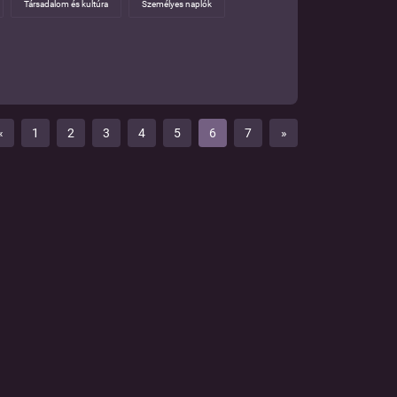
Társadalom és kultúra
Személyes naplók
letükben bekövetkezett nehézségekkel és
zheti őket arra, hogy a megoldásra
egtalálhatják, hogyan lehet ezekből a
«
1
2
3
4
5
6
7
»