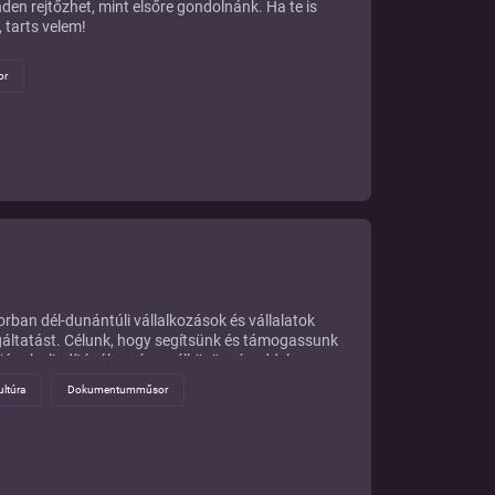
en rejtőzhet, mint elsőre gondolnánk. Ha te is
 tarts velem!
or
rban dél-dunántúli vállalkozások és vállalatok
áltatást. Célunk, hogy segítsünk és támogassunk
jának elindításában és a célközönségeddel,
tékony kommunikációban. Ne feledd, hogy a Pannon
ultúra
Dokumentumműsor
árja az új és izgalmas történeteket! Ha ismersz
t szívesen megosztanád másokkal, kérjük, ne habozz,