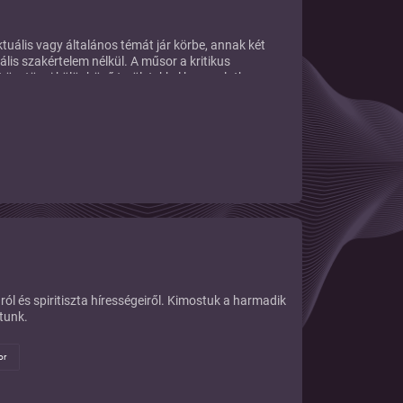
uális vagy általános témát jár körbe, annak két
ális szakértelem nélkül. A műsor a kritikus
t ösztönzi különböző területekkel kapcsolatban.
raCast: @kontracast Borza Ákos: @akosborza
ól és spiritiszta hírességeiről. Kimostuk a harmadik
tunk.
or