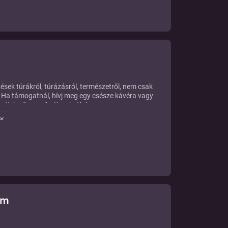
tések túrákról, túrázásról, természetről, nem csak
 Ha támogatnál, hívj meg egy csésze kávéra vagy
ét: ko-fi.com/hatizsakotfel
or
im