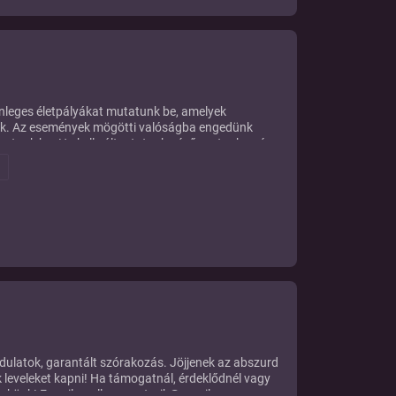
önleges életpályákat mutatunk be, amelyek
óak. Az események mögötti valóságba engedünk
thatunk be. Ha kell változtatunk nézőpontunkon és
megvilágításba helyezve lássuk ezeket a lenyűgöző
 Túl" podcastet, és fedezd fel velünk ezt az
dulatok, garantált szórakozás. Jöjjenek az abszurd
ünk leveleket kapni! Ha támogatnál, érdeklődnél vagy
 nekünk! E-mail: szellemessztorik@gmail.com