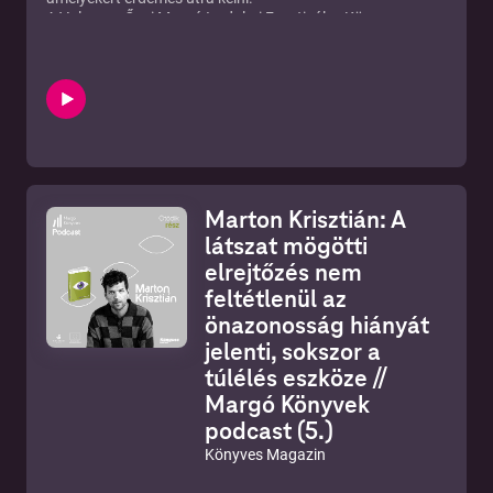
A Volvo, az Őszi Margó Irodalmi Fesztivál, a Könyves
Magazin és a Radnóti Színház közös kampányában idén
ezeknek a fontos tárgyaknak a történeteit hallhatjátok.
Öt kortárs író – Borda Réka, Halász Rita, Háy János,
Krusovszky Dénes és Marton Krisztián – mesél arról, mi
történik, ha elveszítünk valamit, ami számít, és mit meg
nem teszünk a visszaszerzéséért.
A novellákban a Volvo modellek értékei – a biztonság, a
szépség, a hangzás, a hibrid meghajtás, és az intelligens
kapcsolódás – elgondolkodtató emberi történetekké
Marton Krisztián: A
formálódnak, amelyeket érdemes meghallgatni.
Ebben az epizódban Krusovszky Dénes Csak olyan című
látszat mögötti
novelláját Krisztik Csaba előadásában hallhatjátok.
elrejtőzés nem
feltétlenül az
önazonosság hiányát
jelenti, sokszor a
túlélés eszköze //
Margó Könyvek
podcast (5.)
Könyves Magazin