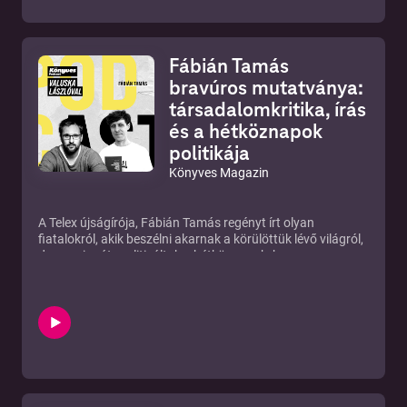
tovább a sorozatról a könyvesmagazin.hu-n, ahol minden
olvasás kapcsolatáról. Segíthet a TikTok abban, hogy
rész után könyvajánlókat is találsz. Ha kapcsolódnál a
egyre több fiatal olvasóvá váljon? Vagy a scrollozás csak
podcastban elhangzottakhoz saját történeteddel, vagy
elveszi az értékes időt a könyvektől? Ezeket a kérdéseket
kérdéseddel, írj nekünk
Fábián Tamás
járjuk körül vendégeinkkel, és természetesen könyveket is
az
eztsenkinemmondta@konyvesmagazin.hu
e-mail címre.
ajánlunk.
bravúros mutatványa:
A műsor házigazdája: Bakó Sára, a Könyves Magazin
társadalomkritika, írás
újságírója
és a hétköznapok
politikája
Könyves Magazin
A Telex újságírója, Fábián Tamás regényt írt olyan
fiatalokról, akik beszélni akarnak a körülöttük lévő világról,
de annyira átppolitizáltak a hétköznapok, hogy ez
lehetetlennek látszik. A Bravúros mutatványok, amiket
senki se látott címmel megjelenő történet főszereplői fiatal
felnőttek, vidékiék és budapestiek, egy nyomasztó,
átpolitizált világban élnek a klímakatasztrófába tartva.
Barátságok és családok keresik ebben a több szálon futó
regényben a boldogulást, de a civill szférában és a
pénzügyi világban is irtó nehéz.
A beszélgetés témái:
1. Miért vágott bele a regénybe? Az újságírás mellett lehet