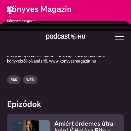
Könyves Magazin
Könyves Magazin
Művészet
Könyv
Ami a könyvekből kimaradt: beszélgetések irodalomról,
könyvekről, olvasásról. www.konyvesmagazin.hu
RSS
WEB
Epizódok
Amiért érdemes útra
kelni // Halász Rita -