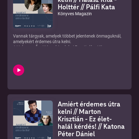
Holttér // Pálfi Kata
Könyves Magazin
Vannak tárgyak, amelyek többet jelentenek önmaguknál,
amelyekért érdemes útra kelni.
A Volvo, az Őszi Margó Irodalmi Fesztivál, a Könyves
Magazin és a Radnóti Színház közös kampányában idén
ezeknek a fontos tárgyaknak a történeteit hallhatjátok.
Öt kortárs író – Borda Réka, Halász Rita, Háy János,
Krusovszky Dénes és Marton Krisztián – mesél arról, mi
történik, ha elveszítünk valamit, ami számít, és mit meg
nem teszünk a visszaszerzéséért.
A novellákban a Volvo modellek értékei – a biztonság, a
szépség, a hangzás, a hibrid meghajtás, és az intelligens
kapcsolódás – elgondolkodtató emberi történetekké
Amiért érdemes útra
formálódnak, amelyeket érdemes meghallgatni.
Ebben az epizódban Halász Rita Holttér című novelláját
kelni // Marton
Pálfi Kata előadásában hallhatjátok.
Krisztián - Ez élet-
halál kérdés! // Katona
Péter Dániel