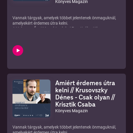
Könyves Magazin
Vannak tárgyak, amelyek többet jelentenek önmaguknál,
amelyekért érdemes útra kelni.
A Volvo, az Őszi Margó Irodalmi Fesztivál, a Könyves
Magazin és a Radnóti Színház közös kampányában idén
ezeknek a fontos tárgyaknak a történeteit hallhatjátok.Öt
kortárs író – Borda Réka, Halász Rita, Háy János,
Krusovszky Dénes és Marton Krisztián – mesél arról, mi
történik, ha elveszítünk valamit, ami számít, és mit meg
nem teszünk a visszaszerzéséért.
A novellákban a Volvo modellek értékei – a biztonság, a
szépség, a hangzás, a hibrid meghajtás, és az intelligens
kapcsolódás – elgondolkodtató emberi történetekké
Amiért érdemes útra
formálódnak, amelyeket érdemes meghallgatni.
Ebben az epizódban Marton Krisztián Ez élet-halál kérdés!
kelni // Krusovszky
című novelláját Katona Péter Dániel előadásában
Dénes - Csak olyan //
hallhatjátok.
Krisztik Csaba
Könyves Magazin
Vannak tárgyak, amelyek többet jelentenek önmaguknál,
amelyekért érdemes útra kelni.