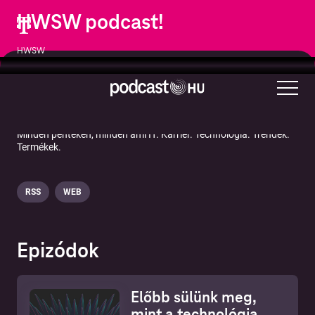
HWSW podcast!
HWSW
Technológia
Minden pénteken, minden ami IT. Karrier. Technológia. Trendek.
Termékek.
RSS
WEB
Epizódok
Előbb sülünk meg,
mint a technológia