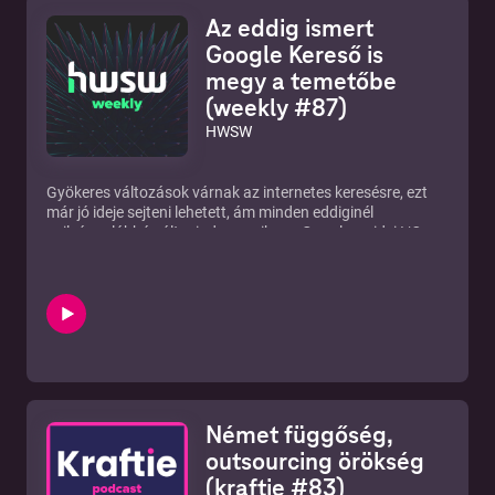
készülő film kapcsán beszélgetünk az alkotókkal a
Az eddig ismert
Vakondok létrejöttének hátteréről, a sorozat készítésének
egyes kulisszatitkairól és a legfontosabb mérföldkövekről.
Google Kereső is
Az adásban elhangzott cikkek, videók, tartalmak a Discord
megy a temetőbe
csatornánkon érhetők el, ahol még beszélgetni is tudsz
(weekly #87)
velünk, illetve a többi hallgatóval. https://discord.hwsw.hu/
Adásainkat megtaláljátok a SoundCloudon, a Spotify-on,
HWSW
az Apple Podcasten, a YouTube csatornánkon, és immár
YouTube Music-on is.
Gyökeres változások várnak az internetes keresésre, ezt
már jó ideje sejteni lehetett, ám minden eddiginél
nyilvánvalóbbá vált mindez, amikor a Google az idei I/O
konferencián bemutatta az új "intelligens keresőt", ami
valójában egy AI asszisztens. Ez mindjárt felvet rengeteg
kérdést, például kapásból azt, hogy mi lesz a sorsa annak a
bizonyos tíz kék linknek az első keresőoldalon, melyek
körébe korábban mindenki minden webhelyüzemeltető
vagy tartalomgyártó igyekezett mindenáron bekerülni. Na
és vajon mihez kezdjenek a SEO-szakemberek ezek után,
lesz-e még szükség a munkájukra? És egyébként meg
honnan fog a Google alapszolgáltatása így évente több
Német függőség,
százmilliárd dollárnyi bevételt termelni? Papp Gábor a The
Pitchtől segít nekünk értelmezni a változtatások súlyát,
outsourcing örökség
kicsit kivesézzük a témát, hogy érthető legyen azok
(kraftie #83)
számára is, akik nem napi szinten foglalkoznak