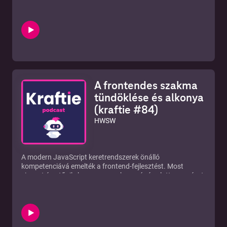
csak kér és kér, és egyelőre minden szereplő nagyon nagy
árat fizet érte. Vékony jégen járunk, hiszen nehéz
megmondani, hol ér véget a technológiai forradalom, és hol
kezdődik a buborék. Egyáltalán van-e buborék, vagy csak a
tőzsde tanulta meg fenntartani a saját buborékjait? Igazi
szingularitás: jósolhatatlan jövő, amelyben nehéz karriert
tervezni, és csak a változás állandó. Az IT-szakembereknek
teljesen újra kell gondolniuk a szerepüket. Kollár Lacival és
Megyesi Petivel beszélgettünk. Az adásban elhangzott
A frontendes szakma
hivatkozások a Discord csatornánkon érhetők el, ahol még
beszélgetni is tudsz velünk, és a többi hallgatóval.
tündöklése és alkonya
https://discord.hwsw.hu/ Adásainkat megtaláljátok a
(kraftie #84)
SoundCloudon, a Spotify-on, az Apple Podcasten, a
YouTube csatornánkon, és immár YouTube Music-on is.
HWSW
A modern JavaScript keretrendszerek önálló
kompetenciává emelték a frontend-fejlesztést. Most
viszont úgy tűnik, hogy ez a szakma pár év alatt nagyrészt
kikophat a piacról. Itt a 84. kraftie adás. 2010 után az
Angular, majd a React megjelenésével a backend- és a
frontend-fejlesztés kompetenciaterületként egyre inkább
elvált egymástól. A frontend-fejlesztés a tesztelés mellett
az IT egyik legnépszerűbb belépési pontjává vált, és a