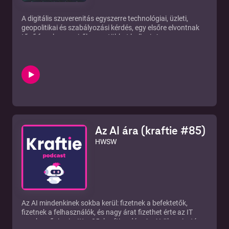
Podcasten, a YouTube csatornánkon, és immár YouTube
Music-on is.
A digitális szuverenitás egyszerre technológiai, üzleti,
geopolitikai és szabályozási kérdés, egy elsőre elvontnak
tűnő fogalom, amiről egyre többet hallani. A
felhőszolgáltatások, az AI-rendszerek és a digitális
infrastruktúrák döntő része amerikai vállalatok (Microsoft,
Amazon, Google) kezében van, miközben Európában egyre
erősebb az igény arra, hogy a kritikus rendszerek feletti
ellenőrzés ne külső szereplőktől függjön. De mennyire
vagyunk lemaradva, és merre tartunk? Mik az európai
alternatívák, kilátások? Hova teszi a téteket Európa, és
mennyire átgondoltak a célkitűzések? Többek között
ezekről a kérdésekről beszélgettünk Varga Gáborral, az
Az AI ára (kraftie #85)
IVSZ - Digitális Vállalkozások Szövetsége szabályozási
szakértőjével. Az adásban elhangzott cikkek, videók,
HWSW
tartalmak a Discord csatornánkon érhetők el, ahol még
beszélgetni is tudsz velünk, illetve a többi hallgatóval.
https://discord.hwsw.hu/ Adásainkat megtaláljátok a
SoundCloudon, a Spotify-on, az Apple Podcasten, a
YouTube csatornánkon, és immár YouTube Music-on is.
Az AI mindenkinek sokba kerül: fizetnek a befektetők,
fizetnek a felhasználók, és nagy árat fizethet érte az IT
munkaerőpiac is. Itt a 85. kraftie adás. Az AI-ökoszisztéma