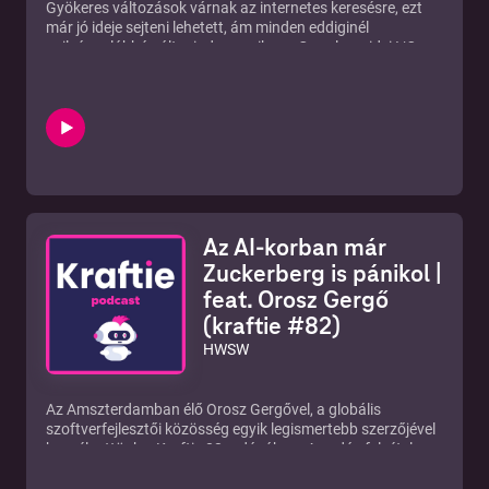
Gyökeres változások várnak az internetes keresésre, ezt
már jó ideje sejteni lehetett, ám minden eddiginél
nyilvánvalóbbá vált mindez, amikor a Google az idei I/O
konferencián bemutatta az új "intelligens keresőt", ami
valójában egy AI asszisztens. Ez mindjárt felvet rengeteg
kérdést, például kapásból azt, hogy mi lesz a sorsa annak a
bizonyos tíz kék linknek az első keresőoldalon, melyek
körébe korábban mindenki minden webhelyüzemeltető
vagy tartalomgyártó igyekezett mindenáron bekerülni. Na
és vajon mihez kezdjenek a SEO-szakemberek ezek után,
lesz-e még szükség a munkájukra? És egyébként meg
honnan fog a Google alapszolgáltatása így évente több
Az AI-korban már
százmilliárd dollárnyi bevételt termelni? Papp Gábor a The
Pitchtől segít nekünk értelmezni a változtatások súlyát,
Zuckerberg is pánikol |
kicsit kivesézzük a témát, hogy érthető legyen azok
feat. Orosz Gergő
számára is, akik nem napi szinten foglalkoznak
(kraftie #82)
keresőoptimalizálással. Az adásban elhangzott cikkek,
videók, tartalmak a Discord csatornánkon érhetők el, ahol
HWSW
még beszélgetni is tudsz velünk, illetve a többi hallgatóval.
https://discord.hwsw.hu/ Adásainkat megtaláljátok a
SoundCloudon, a Spotify-on, az Apple Podcasten, a
Az Amszterdamban élő Orosz Gergővel, a globális
YouTube csatornánkon, és immár YouTube Music-on is.
szoftverfejlesztői közösség egyik legismertebb szerzőjével
beszélgettünk a Kraftie 82. adásában. Az adás felvétele
előtt azon viccelődtünk, hogy Gergőt valószínűleg többen
ismerik fel San Franciscóban, mint a budapesti