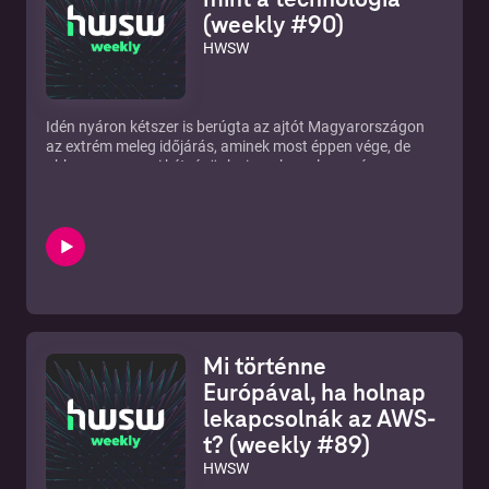
(weekly #90)
HWSW
Idén nyáron kétszer is berúgta az ajtót Magyarországon
az extrém meleg időjárás, aminek most éppen vége, de
abban szemernyi kétségünk sincs, hogy lesz még
hasonlóban részünk a jövőben. A technológiára általában
jellemző, hogy fokozottan érzékeny az extrémitásokra, idén
azonban nem volt nagy "leolvadás" sem az
adatközpontokban sem az infrastruktúrában. Ebben a
Weekly adásban arról beszélgettünk, hogy mennyire
ellenálló a körülöttünk lévő technológia az extrém
melegnek (vagy éppen hidegnek), kitértünk arra, hogy miért
éppen az USA egyik legmelegebb államában, Texasban
található a legtöbb adatközpont a világon, illetve
Mi történne
megbeszéltük, hogy ha Dubajban van működő
mobilhálózat nyáron, akkor nekünk sincs nagyon mitől
Európával, ha holnap
félnünk - már ha éppen van áram. Az adásban elhangzott
lekapcsolnák az AWS-
cikkek, videók, tartalmak a Discord csatornánkon érhetők
t? (weekly #89)
el, ahol még beszélgetni is tudsz velünk, illetve a többi
hallgatóval. https://discord.hwsw.hu/ Adásainkat
HWSW
megtaláljátok a SoundCloudon, a Spotify-on, az Apple