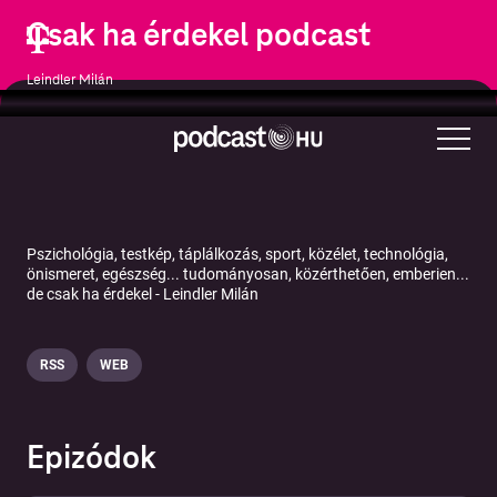
Csak ha érdekel podcast
Leindler Milán
Oktatás
Önfejlesztés
Egészség és fitnesz
Mentális egészség
Tudomány
Társadalomtudomány
Pszichológia, testkép, táplálkozás, sport, közélet, technológia,
önismeret, egészség... tudományosan, közérthetően, emberien...
de csak ha érdekel - Leindler Milán
RSS
WEB
Epizódok