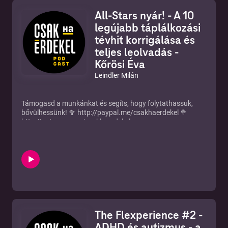
All-Stars nyár! - A 10
legújabb táplálkozási
tévhit korrigálása és
teljes leolvadás -
Kőrösi Éva
Leindler Milán
Támogasd a munkánkat és segíts, hogy folytathassuk,
bővülhessünk! 🥦 http://paypal.me/csakhaerdekel 🥦
http://patreon.com/csakhaerdekel
Ez a beszélgetés a kémia definíciója! Kőrösi Éva
negyedszer vendégeskedik nálunk, és mindegyik
beszélgetés jobb, mint az előző! Ezúttal is 10 táplálkozási
böszmeséget beszéltünk át és korrigáltunk ki, beszéltünk
IR-ről, antioxidánsokról, gyümölcsökrről, és persze Norbiról
is, pedig most esküszöm, én nem akartam. Évi nagyon
intenzív, azon kevesek közé tartozik, akinek megvan a
tudása, a saját álláspontja, és azt hajlandó is
elvágólagosan képviselni.
The Flexperience #2 -
Ennek a nyárnak a tematikája, hogy visszahívok olyan
vendégeket, akikkel valami miatt nagyon jó volt beszélgetni
ADHD és autizmus - a